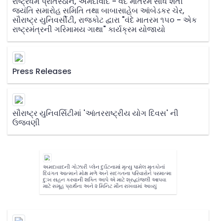
રાષ્ટ્રધર્મ પ્રતિસ્ઠાન, અમદાવાદ - વંદે માતરમ સાર્ધ શતી
જયંતિ સમારોહ સમિતિ તથા બાબાસાહેબ આંબેડકર ચેર,
સૌરાષ્ટ્ર યુનિવર્સીટી, રાજકોટ દ્વારા "વંદે માતરમ ૧૫૦ - એક
રાષ્ટ્રમંત્રની ગરિમામય ગાથા" કાર્યક્રમ યોજાયો
Press Releases
સૌરાષ્ટ્ર યુનિવર્સિટીમાં 'આંતરરાષ્ટ્રીય યોગ દિવસ' ની
ઉજવણી
અમદાવાદની ગોઝારી પ્લેન દુર્ઘટનામાં મૃત્યુ પામેલ મૃતકોનાં
દિવંગત આત્માને મોક્ષ મળે અને સદગતના પરિવારોને પરમાત્મા
દુ:ખ સહન કરવાની શક્તિ આપે એ માટે શ્રદ્ધાંજલી આપવા
માટે સમૂહ પ્રાર્થના અને ૨ મિનિટ મૌન રાખવામાં આવ્યું