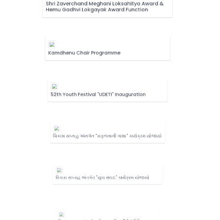
Shri Zaverchand Meghani Loksahitya Award &
Hemu Gadhvi Lokgayak Award Function
Kamdhenu Chair Programme
52th Youth Festival "UDETI" Inauguration
વિકાસ સપ્તાહ અંતર્ગત "સફળતાની ગાથા" કાર્યક્રમ યોજાયો
વિકાસ સપ્તાહ અંતર્ગત "યુવા સંવાદ" કાર્યક્રમ યોજાયો