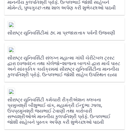
માનનીય કુલપતિશ્રી પ્રોફે. ઉત્પલભાઈ જોશી સાહેબને
મોમેન્ટો, પુષ્પગુચ્છ તથા શાલ અર્પણ કરી શુભેચ્છાઓ પાઠવી
સૌરાષ્ટ્ર યુનિવર્સિટીમાં ૭૬ મા પ્રજાસત્તાક પર્વની ઉજવણી
સૌરાષ્ટ્ર યુનિવર્સિટી સંલગ્ન મહાત્મા ગાંધી ચેરીટેબલ ટ્રસ્ટ
દ્વારા ધ્વજવંદન તથા કોલેજો-શાળાના બાળકો દ્વારા માર્ચ પાસ્ટ
અને સાંસ્કૃતિક કાર્યક્રમમાં સૌરાષ્ટ્ર યુનિવર્સિટીના માનનીય
કુલપતિશ્રી પ્રોફે. ઉત્પલભાઈ જોશી સાહેબ ઉપસ્થિત રહ્યા
સૌરાષ્ટ્ર યુનિવર્સિટી કર્મચારી રીક્રીએશન ક્લબના
પ્રમુખશ્રી બીશુભાઈ વાંક, મહામંત્રી ઈન્દુભા ઝાલા,
ઉપપ્રમુખશ્રી જયભાઈ ટેવાણી તથા કારોબારી
સભ્યશ્રીઓએ માનનીય કુલપતિશ્રી પ્રોફે. ઉત્પલભાઈ
જોશી સાહેબને પુસ્તક અર્પણ કરી શુભેચ્છાઓ પાઠવી