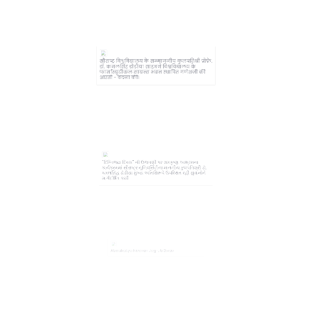
सौराष्ट्र विश्वविद्यालय के सम्माननीय कुलपतिश्री प्रोफ़े.
डॉ. कमलसिंह डोडीया साहबने विश्वविद्यालय के
फार्मास्युटीकल सायन्स भवन स्थापित गणेशजी की
आरती - वंदना की।
"દિગ્વિજય દિવસ" ની ઉજવણી પર રામકૃષ્ણ આશ્રમના
કાર્યક્રમમાં સૌરાષ્ટ્ર યુનિવર્સિટીના માનનીય કુલપતિશ્રી ડૉ.
કમલસિંહ ડોડીયા મુખ્ય અતિથિરૂપે ઉપસ્થિત રહી યુવાનોને
માર્ગદર્શિત કર્યા
Atmahatya Nivaran Jagruti Divas