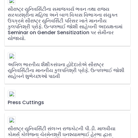
સૌરાષ્ટ્ર યુનિવર્સિટીના સમાજકાર્ય ભવન તથા રાજ્ય
સરકારશ્રીના મહિલા અને બાળ વિકાસ વિભાગના સંયુક્ત
ઉપક્રમે સૌરાષ્ટ્ર યુનિવર્સિટી પરિસર ખાતે માનનીય
કુલપતિશ્રી પ્રોફે. ઉત્પલભાઈ જોશી સાહેબની અધ્યક્ષતામાં
Seminar on Gender Sensitization પર સેમીનાર
યોજાયો.
અખિલ ભારતીય શૈક્ષીકસંઘના હોદેદારોએ સૌરાષ્ટ્ર
યુનિવર્સિટીના માનનીય કુલપતિશ્રી પ્રોફે. ઉત્પલભાઈ જોશી
સાહેબને શુભેચ્છાઓ પાઠવી
Press Cuttings
સૌરાષ્ટ્ર યુનિવર્સિટી સંલગ્ન રાજકોટની પી.ડી. માલવીયા
કોમર્સ કોલેજના ચેરમેનશ્રી ઘનશ્યામભાઈ હેરભા દ્વારા