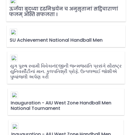
ऊर्जया बुद्ध्या दृढनिश्चयेन च अनुसृतानां सद्विचाराणां
फलम् अस्ति सफलता ।
SU Achievement National Handball Men
યુગ પુરુષ સ્વામી વિવેકાનંદજીની જન્મજયંતિ પ્રસંગે સૌરાષ્ટ્ર
યુનિવર્સીટીનાં માન. કુલપતિશ્રી પ્રોફે. ઉત્પલભાઈ જોશીએ
પુષ્પાંજલી અર્પણ કરી
Inauguration - AIU West Zone Handball Men
National Tournament
Inauguration - AIU West Zone Handball Men