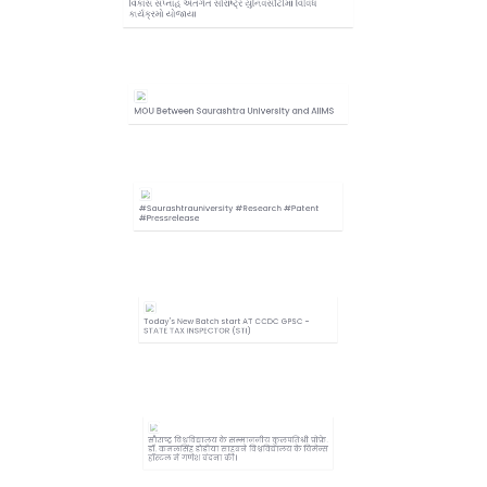
વિકાસ સપ્તાહ અંતર્ગત સૌરાષ્ટ્ર યુનિવર્સીટીમાં વિવિધ
કાર્યક્રમો યોજાયા
MOU Between Saurashtra University and AIIMS
#Saurashtrauniversity #Research #Patent
#Pressrelease
Today's New Batch start AT CCDC GPSC -
STATE TAX INSPECTOR (STI)
सौराष्ट्र विश्वविद्यालय के सम्माननीय कुलपतिश्री प्रोफ़े.
डॉ. कमलसिंह डोडीया साहबने विश्वविद्यालय के विमेन्स
हॉस्टल में गणेश वंदना की।